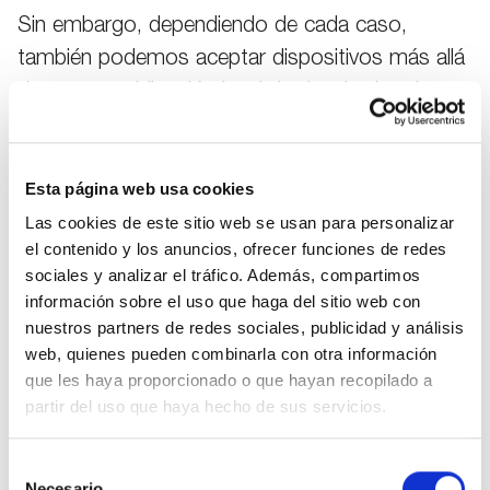
Sin embargo, dependiendo de cada caso,
también podemos aceptar dispositivos más allá
de nuestra obligación legal de devolverlos. Los
dispositivos viejos recogidos se reenvían a
empresas de eliminación de residuos para su
Esta página web usa cookies
tratamiento y reciclaje.
Las cookies de este sitio web se usan para personalizar
La eliminación respetuosa con el medio
el contenido y los anuncios, ofrecer funciones de redes
ambiente también está supervisada por la
sociales y analizar el tráfico. Además, compartimos
información sobre el uso que haga del sitio web con
"stiftung ear" (fundación para el registro de
nuestros partners de redes sociales, publicidad y análisis
equipos eléctricos antiguos), en la que PEAQ
web, quienes pueden combinarla con otra información
está registrada como empresa del Grupo
que les haya proporcionado o que hayan recopilado a
Imtron.
partir del uso que haya hecho de sus servicios.
Selección
Necesario