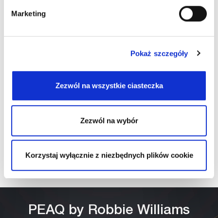
dolgozhatunk a globális szupersztárral,
Marketing
Robbie Williamsszel. Ez a hosszú távú
partnerség új lehetőségeket nyit meg
számunkra, hogy erős PEAQ márkánkra
Pokaż szczegóły
építve Európa-szerte a kiemelkedő
hangminőség és az egyedi dizájn
Zezwól na wszystkie ciasteczka
tökéletes kombinációját kínáljuk a zene
rajongóinak."
Zezwól na wybór
Mario Neuwirth, Az IMTRON GmbH
Korzystaj wyłącznie z niezbędnych plików cookie
ügyvezető igazgatója
PEAQ by Robbie Williams