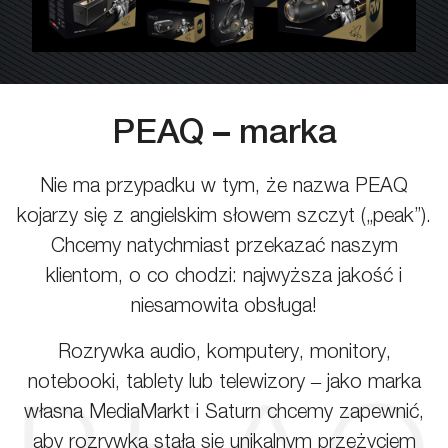
PEAQ – marka
Nie ma przypadku w tym, że nazwa PEAQ
kojarzy się z angielskim słowem szczyt („peak”).
Chcemy natychmiast przekazać naszym
klientom, o co chodzi: najwyższa jakość i
niesamowita obsługa!
Rozrywka audio, komputery, monitory,
notebooki, tablety lub telewizory ‒ jako marka
własna MediaMarkt i Saturn chcemy zapewnić,
aby rozrywka stała się unikalnym przeżyciem