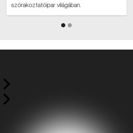
szórakoztatóipar világában.