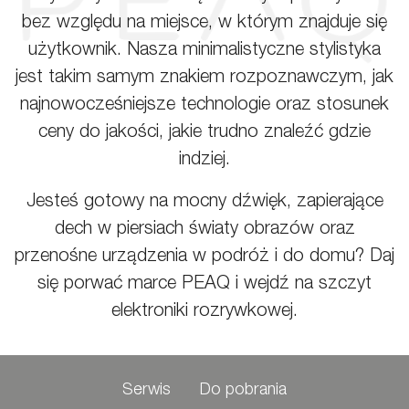
bez względu na miejsce, w którym znajduje się
użytkownik. Nasza minimalistyczne stylistyka
jest takim samym znakiem rozpoznawczym, jak
najnowocześniejsze technologie oraz stosunek
ceny do jakości, jakie trudno znaleźć gdzie
indziej.
Jesteś gotowy na mocny dźwięk, zapierające
dech w piersiach światy obrazów oraz
przenośne urządzenia w podróż i do domu? Daj
się porwać marce PEAQ i wejdź na szczyt
elektroniki rozrywkowej.
Serwis
Do pobrania