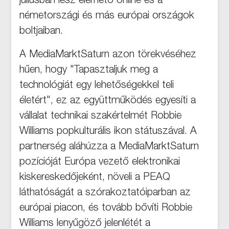
júliusban lesz elérhető online és a
németországi és más európai országok
boltjaiban.
A MediaMarktSaturn azon törekvéséhez
hűen, hogy "Tapasztaljuk meg a
technológiát egy lehetőségekkel teli
életért", ez az együttműködés egyesíti a
vállalat technikai szakértelmét Robbie
Williams popkulturális ikon státuszával. A
partnerség aláhúzza a MediaMarktSaturn
pozícióját Európa vezető elektronikai
kiskereskedőjeként, növeli a PEAQ
láthatóságát a szórakoztatóiparban az
európai piacon, és tovább bővíti Robbie
Williams lenyűgöző jelenlétét a