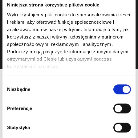
Niniejsza strona korzysta z plików cookie
Wykorzystujemy pliki cookie do spersonalizowania treści
i reklam, aby oferować funkcje społecznościowe i
analizować ruch w naszej witrynie. Informacje o tym, jak
1/6
korzystasz z naszej witryny, udostępniamy partnerom
społecznościowym, reklamowym i analitycznym.
Partnerzy mogą połączyć te informacje z innymi danymi
otrzymanymi od Ciebie lub uzyskanymi podczas
korzystania z ich usług.
Wybór
Niezbędne
zgody
"Ezzel az exkluzív PEAQ-kollekcióval
merész kijelentést szeretnénk tenni a
Preferencje
szórakoztatóelektronikai ágazatban -
cégként és márkaként egyaránt. Nagy
Statystyka
örömünkre szolgál, hogy együtt