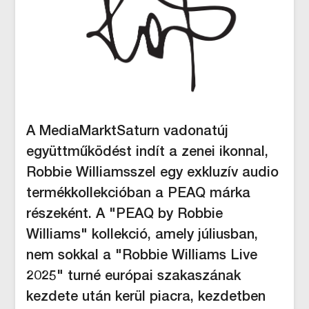
A MediaMarktSaturn vadonatúj
együttműködést indít a zenei ikonnal,
Robbie Williamsszel egy exkluzív audio
termékkollekcióban a PEAQ márka
részeként. A "PEAQ by Robbie
Williams" kollekció, amely júliusban,
nem sokkal a "Robbie Williams Live
2025" turné európai szakaszának
kezdete után kerül piacra, kezdetben